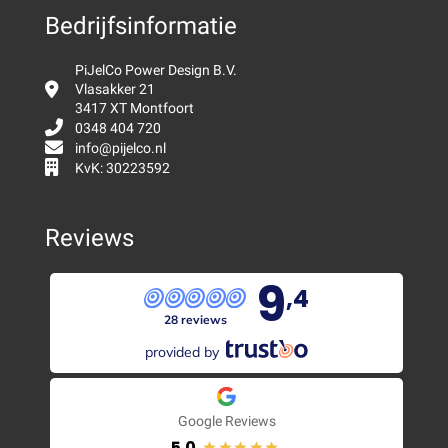
Bedrijfsinformatie
PiJelCo Power Design B.V.
Vlasakker 21
3417 XT Montfoort
0348 404 720
info@pijelco.nl
KvK: 30223592
Reviews
9
,4
28 reviews
provided by
Google Reviews
5.0