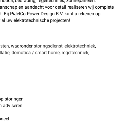
otica, bedrading, regeltechniek, zonnepanelen,
anschap en aandacht voor detail realiseren wij complete
d. Bij PiJelCo Power Design B.V. kunt u rekenen op
 al uw elektrotechnische projecten!
nsten
, waaronder
storingsdienst
,
elektrotechniek
,
latie
,
domotica / smart home
,
regeltechniek
,
op storingen
n adviseren
oneel