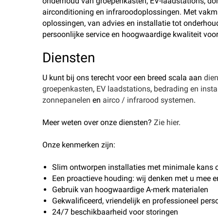
onderhoud van groepenkasten, EV-laadstations, dom
airconditioning en infraroodoplossingen. Met vakm
oplossingen, van advies en installatie tot onderhou
persoonlijke service en hoogwaardige kwaliteit voor
Diensten
U kunt bij ons terecht voor een breed scala aan
die
groepenkasten
,
EV laadstations
,
bedrading en instal
zonnepanelen
en
airco / infrarood systemen
.
Meer weten over onze diensten?
Zie hier
.
Onze kenmerken zijn:
Slim ontworpen installaties met minimale kans 
Een proactieve houding: wij denken met u mee e
Gebruik van hoogwaardige A-merk materialen
Gekwalificeerd, vriendelijk en professioneel pers
24/7 beschikbaarheid voor storingen