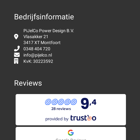
Bedrijfsinformatie
PiJelCo Power Design B.V.
Vlasakker 21
3417 XT Montfoort
0348 404 720
info@pijelco.nl
KvK: 30223592
Reviews
9
,4
28 reviews
provided by