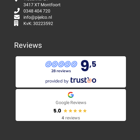
3417 XT Montfoort
0348 404 720
info@pijelco.nl
KvK: 30223592
Reviews
9
,5
28 reviews
provided by
Google Reviews
5.0
4
reviews